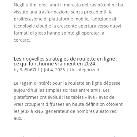
Negli ultimi dieci anni il mercato dei casinò online ha
vissuto una trasformazione senza precedenti: la
proliferazione di piattaforme mobile, l’adozione di
tecnologie cloud e la crescente apertura verso nuovi
formati di gioco hanno spinto gli operatori a
cercare...
Les nouvelles stratégies de roulette en ligne :
ce qui fonctionne vraiment en 2024
by
9a5b67bf
|
Jul 4, 2026
| Uncategorized
Le regain d’intérêt pour la roulette en ligne dépasse
aujourd’hui les simples soirées entre amis. Les
plateformes ont évolué : les tables « live » avec de
vrais croupiers diffusées en haute définition côtoient
les jeux à RNG (générateur de nombres aléatoires)
aux...