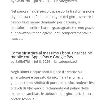
by
9a5b67bf
|
Jul 9, 2026
| Uncategorized
Nel panorama del gioco d’azzardo, la trasformazione
digitale sta ridefinendo le regole del gioco. Mentre i
casinò fisici hanno dominato per decenni, le
piattaforme online hanno guadagnato terreno grazie
a innovazioni tecnologiche, dati comportamentali e
nuove...
Come sfruttare al massimo i bonus nei casinò
mobile con Apple Pay e Google Pay
by
9a5b67bf
|
Jul 8, 2026
| Uncategorized
Negli ultimi cinque anni il gioco d’azzardo su
smartphone è passato da nicchia a fenomeno
globale. La possibilità di puntare su slot, roulette live
o tavoli di blackjack direttamente dal palmo della
mano ha cambiato le abitudini dei giocatori, che ora
preferiscono la...