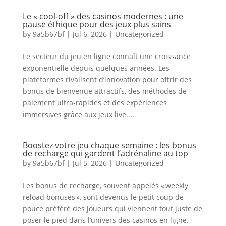
Le « cool‑off » des casinos modernes : une
pause éthique pour des jeux plus sains
by
9a5b67bf
|
Jul 6, 2026
| Uncategorized
Le secteur du jeu en ligne connaît une croissance
exponentielle depuis quelques années. Les
plateformes rivalisent d’innovation pour offrir des
bonus de bienvenue attractifs, des méthodes de
paiement ultra‑rapides et des expériences
immersives grâce aux jeux live....
Boostez votre jeu chaque semaine : les bonus
de recharge qui gardent l’adrénaline au top
by
9a5b67bf
|
Jul 5, 2026
| Uncategorized
Les bonus de recharge, souvent appelés « weekly
reload bonuses », sont devenus le petit coup de
pouce préféré des joueurs qui viennent tout juste de
poser le pied dans l’univers des casinos en ligne.